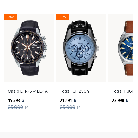
-35%
-10%
Casio
EFR-574BL-1A
Fossil
CH2564
Fossil
FS611
15 593
21 591
23 990
i
i
i
23 990
23 990
i
i