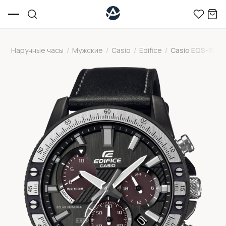
Наручные часы
/
Мужские
/
Casio
/
Edifice
/
Casio EQS-930T