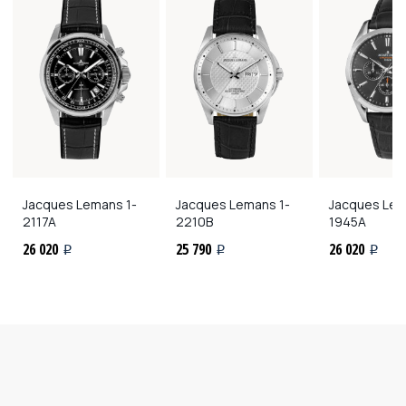
Jacques Lemans
1-
Jacques Lemans
1-
Jacques Le
2117A
2210B
1945A
26 020
25 790
26 020
i
i
i