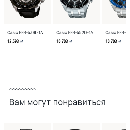
Casio
EFR-539L-1A
Casio
EFR-552D-1A
Casio
EFR-5
12 593
10 703
10 703
i
i
i
Вам могут понравиться