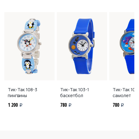
Тик-Так
108-3
Тик-Так
103-1
Тик-Так
103
пингвины
баскетбол
самолет
1 200
780
780
i
i
i