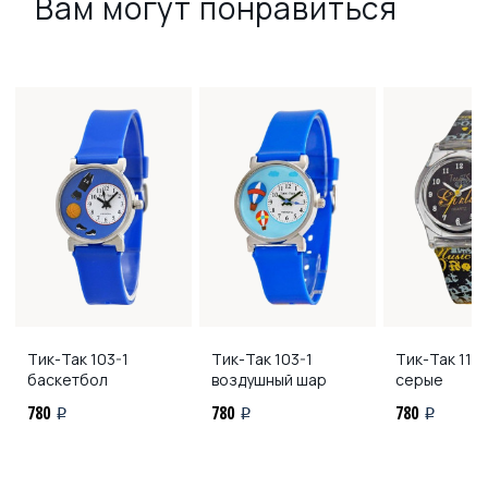
Вам могут понравиться
Тик-Так
103-1
Тик-Так
103-1
Тик-Так
116-
баскетбол
воздушный шар
серые
780
780
780
i
i
i