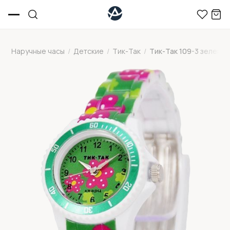
Наручные часы
/
Детские
/
Тик-Так
/
Тик-Так 109-3 зелены