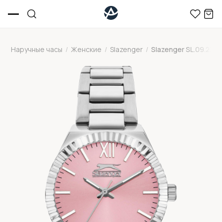
Наручные часы
/
Женские
/
Slazenger
/
Slazenger SL.09.2304