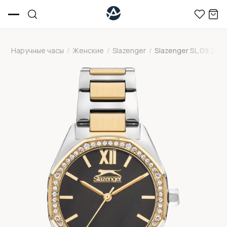
Наручные часы
/
Женские
/
Slazenger
/
Slazenger SL.09.2301