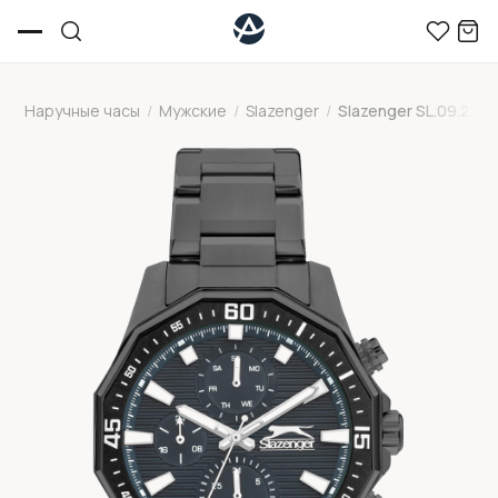
Наручные часы
/
Мужские
/
Slazenger
/
Slazenger SL.09.2297