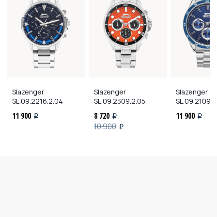
Slazenger
Slazenger
Slazenger
SL.09.2216.2.04
SL.09.2309.2.05
SL.09.2109.2
11 900
8 720
11 900
i
i
i
10 900
i