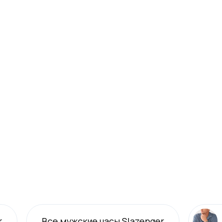
r
Все
мужские
часы Slazenger