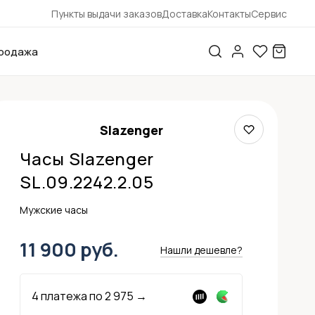
Пункты выдачи заказов
Доставка
Контакты
Сервис
родажа
Slazenger
Часы Slazenger
SL.09.2242.2.05
Мужские часы
11 900 руб.
Нашли дешевле?
4 платежа по
2 975
→