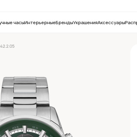
учные часы
Интерьерные
Бренды
Украшения
Аксессуары
Расп
42.2.05