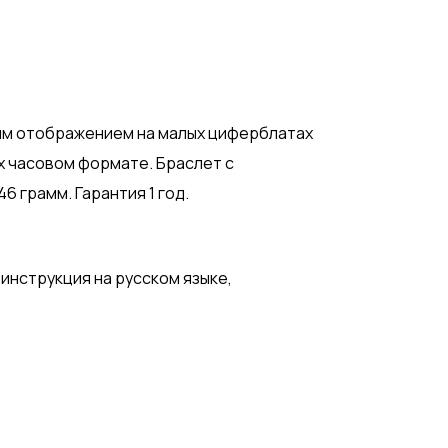
ым отображением на малых циферблатах
-х часовом формате. Браслет с
 грамм. Гарантия 1 год.
 инструкция на русском языке,