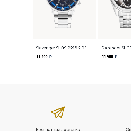
9.2109.2.05
Slazenger
SL.09.2216.2.04
Slazenger
SL.09
11 900
11 900
i
i
Бесплатная доставка
Оп