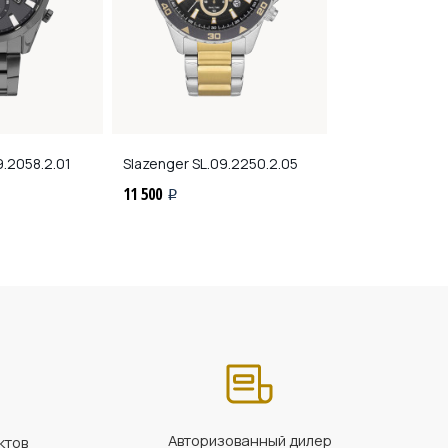
.2058.2.01
Slazenger
SL.09.2250.2.05
Slazenger
SL.0
11 500
11 900
i
i
Авторизованный дилер
ктов