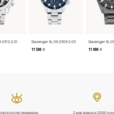
.2312.2.01
Slazenger
SL.09.2309.2.03
Slazenger
SL.09
11 500
11 900
i
i
лата после примерки
2 магазина и 2000 пун