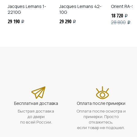
Jacques Lemans
1-
Jacques Lemans
42-
Orient
RA-SP
2210G
10G
18 720
i
29 190
29 290
28 800
i
i
i
Бесплатная доставка
Оплата после примерки
Быстрая доставка
Оплата после осмотра и
до двери
примерки. Просто
по всей России.
откажитесь,
если товар не подошел.