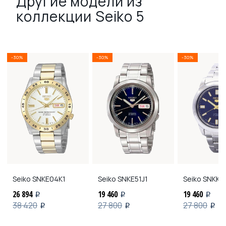
Другие модели из
коллекции Seiko 5
-30%
-30%
-30%
Seiko
SNKE04K1
Seiko
SNKE51J1
Seiko
SNKK11
26 894
19 460
19 460
i
i
i
38 420
27 800
27 800
i
i
i