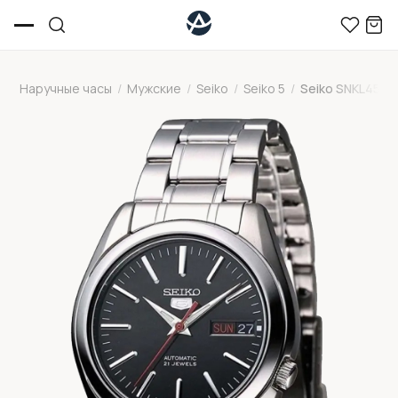
Наручные часы
/
Мужские
/
Seiko
/
Seiko 5
/
Seiko SNKL45J1