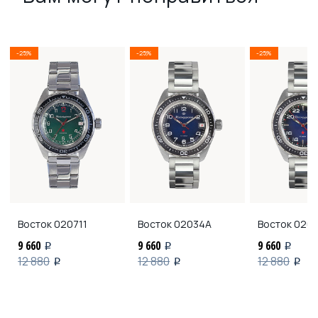
-25%
-25%
-25%
Восток
020711
Восток
02034А
Восток
020
9 660
9 660
9 660
i
i
i
12 880
12 880
12 880
i
i
i