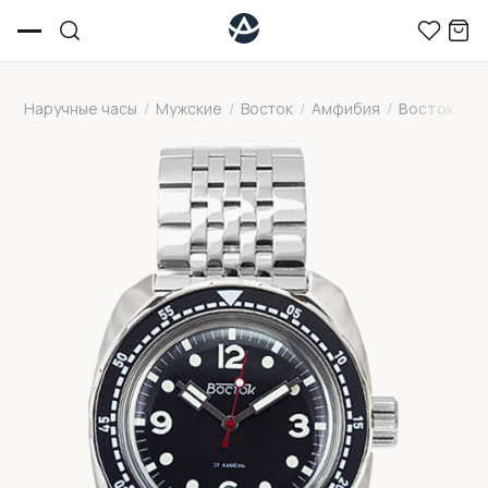
Наручные часы
/
Мужские
/
Восток
/
Амфибия
/
Восток 710