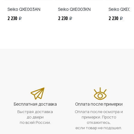
Seiko
QXE003AN
Seiko
QXE003KN
Seiko
QXE00
2 230
2 230
2 230
i
i
i
Бесплатная доставка
Оплата после примерки
Быстрая доставка
Оплата после осмотра и
до двери
примерки. Просто
по всей России.
откажитесь,
если товар не подошел.