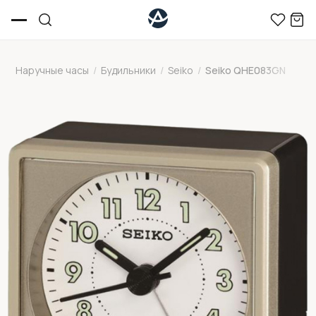
Наручные часы
/
Будильники
/
Seiko
/
Seiko QHE083GN