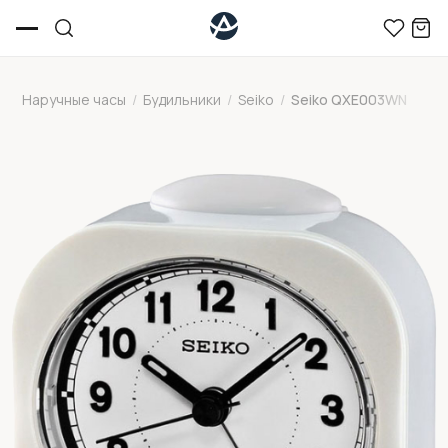
Наручные часы
/
Будильники
/
Seiko
/
Seiko QXE003WN