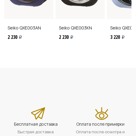
Seiko
QXE003AN
Seiko
QXE003KN
Seiko
QXE01
2 230
2 230
3 220
i
i
i
Бесплатная доставка
Оплата после примерки
Быстрая доставка
Оплата после осмотра и