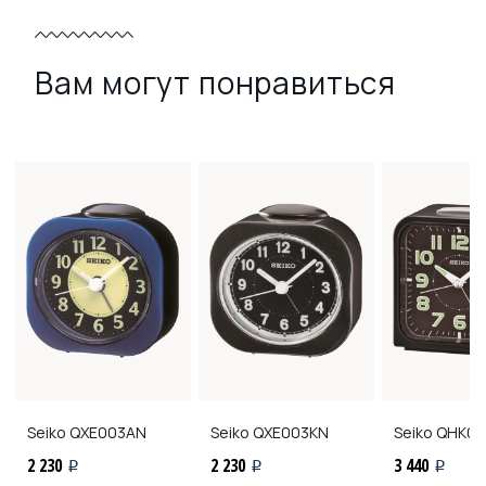
Вам могут понравиться
Seiko
QXE003AN
Seiko
QXE003KN
Seiko
QHK02
2 230
2 230
3 440
i
i
i