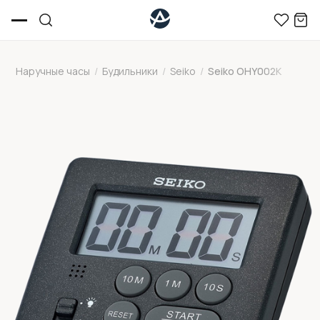
Наручные часы
/
Будильники
/
Seiko
/
Seiko OHY002K