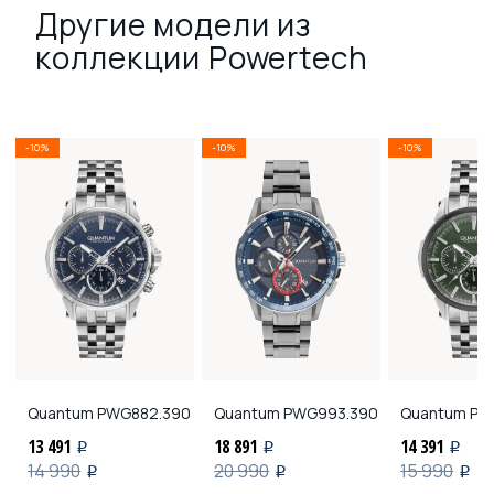
Другие модели из
коллекции Powertech
-10%
-10%
-10%
Quantum
PWG882.390
Quantum
PWG993.390
Quantum
PW
13 491
18 891
14 391
i
i
i
14 990
20 990
15 990
i
i
i