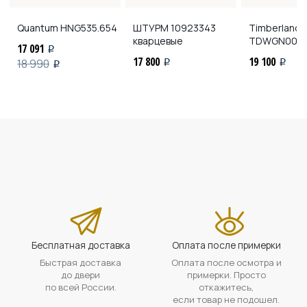
Quantum
HNG535.654
ШТУРМ
10923343
Timberland
кварцевые
TDWGN0010
17 091
i
17 800
19 100
18 990
i
i
i
Бесплатная доставка
Оплата после примерки
Быстрая доставка
Оплата после осмотра и
до двери
примерки. Просто
по всей России.
откажитесь,
если товар не подошел.