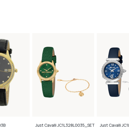
03B
Just Cavalli
JC1L328L0035_SET
Just Cavalli
JC1