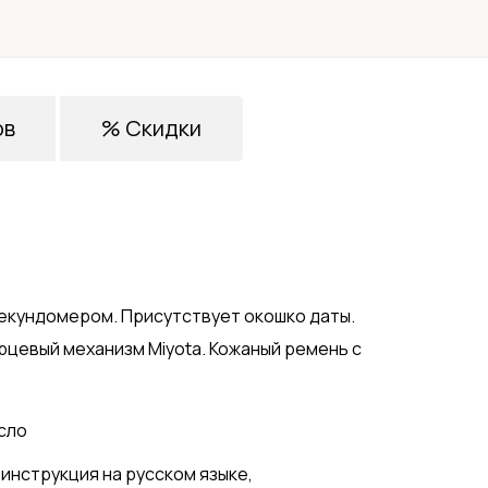
ов
% Скидки
екундомером. Присутствует окошко даты.
рцевый механизм Miyota. Кожаный ремень с
сло
 инструкция на русском языке,