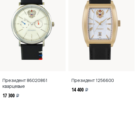
Президент
86020861
Президент
1256600
кварцевые
14 400
i
17 300
i