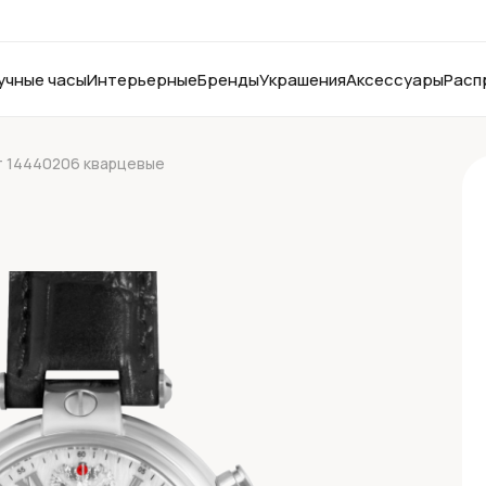
учные часы
Интерьерные
Бренды
Украшения
Аксессуары
Расп
 14440206 кварцевые