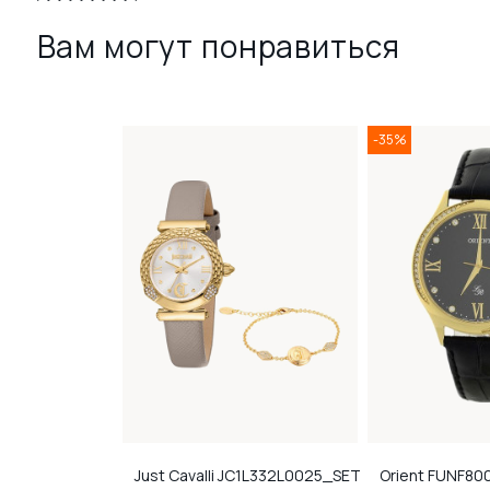
Вам могут понравиться
-35%
CWGF0035001
Just Cavalli
JC1L332L0025_SET
Orient
FUNF80