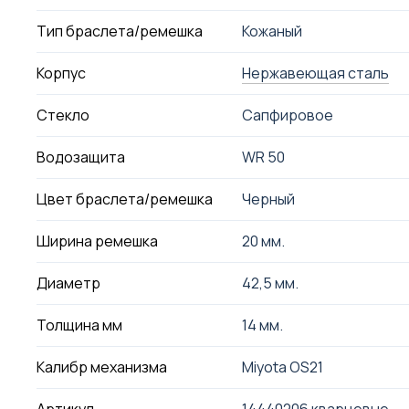
Тип браслета/ремешка
Кожаный
Корпус
Нержавеющая сталь
Стекло
Сапфировое
Водозащита
WR 50
Цвет браслета/ремешка
Черный
Ширина ремешка
20 мм.
Диаметр
42,5 мм.
Толщина мм
14 мм.
Калибр механизма
Miyota OS21