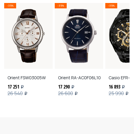
-35%
-35%
-35%
Orient
FSW03005W
Orient
RA-AC0F06L10
Casio
EFR-5
17 251
17 290
16 893
i
i
i
26 540
26 600
25 990
i
i
i