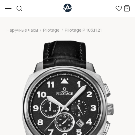
Наручные часы
/
Pilotage
/
Pilotage P 103.11.21