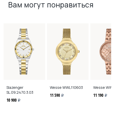
Вам могут понравиться
Slazenger
Wesse
WWL110603
Wesse
WWL1
SL.09.2470.3.03
11 590
11 190
i
i
10 900
i