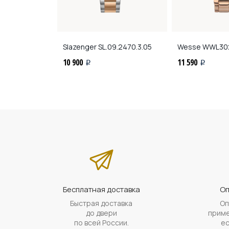
9.2336.4.05
Slazenger
SL.09.2470.3.05
Wesse
WWL30
10 900
11 590
i
i
Бесплатная доставка
Оп
Быстрая доставка
Оп
до двери
приме
по всей России.
ес