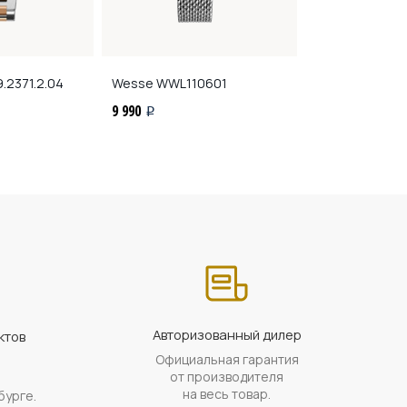
.2371.2.04
Wesse
WWL110601
Slazenger
SL.0
9 990
11 900
i
i
Авторизованный дилер
ктов
Официальная гарантия
а
от производителя
на весь товар.
бурге.