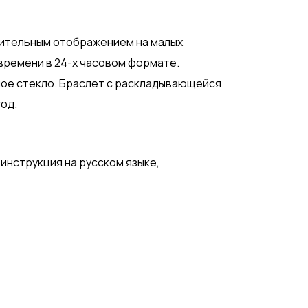
нительным отображением на малых
времени в 24-х часовом формате.
ое стекло. Браслет с раскладывающейся
год.
 инструкция на русском языке,