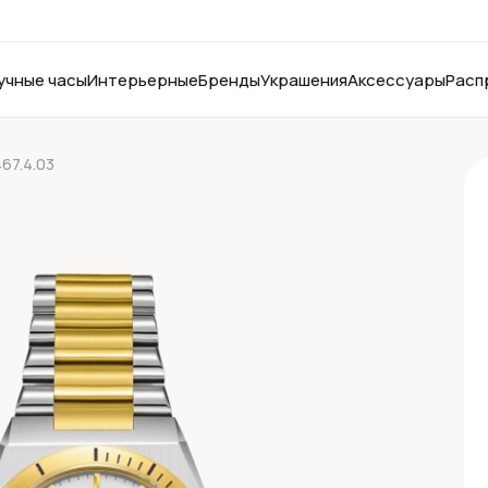
учные часы
Интерьерные
Бренды
Украшения
Аксессуары
Расп
467.4.03