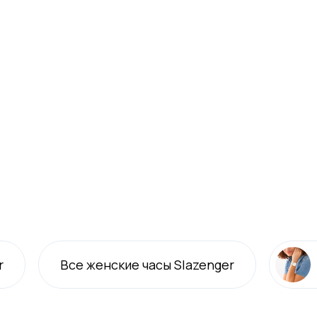
r
Все
женские
часы Slazenger