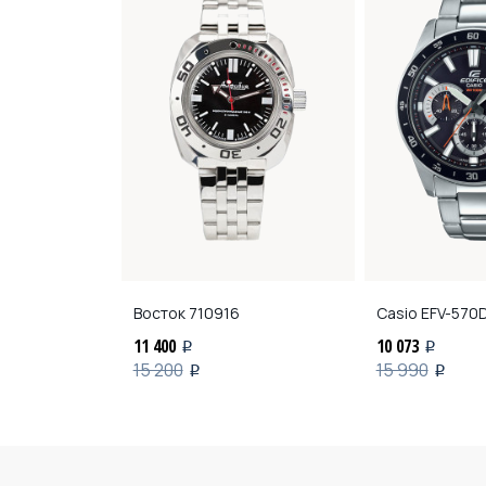
6
Восток
710916
Casio
EFV-570D
11 400
10 073
i
i
15 200
15 990
i
i