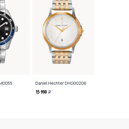
M0055
Daniel Hechter
DHG00206
Восток
42091
15 990
11 400
i
i
15 200
i