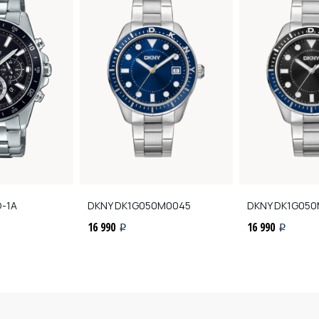
-1A
DKNY
DK1G050M0045
DKNY
DK1G050
16 990
16 990
i
i