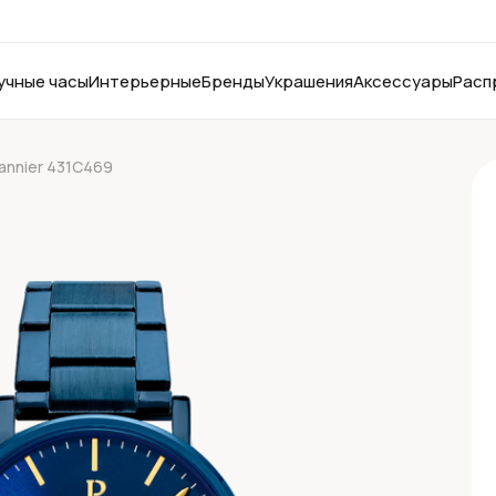
учные часы
Интерьерные
Бренды
Украшения
Аксессуары
Расп
Lannier 431C469