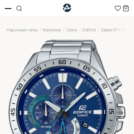
Наручные часы
/
Мужские
/
Casio
/
Edifice
/
Casio EFV-620D