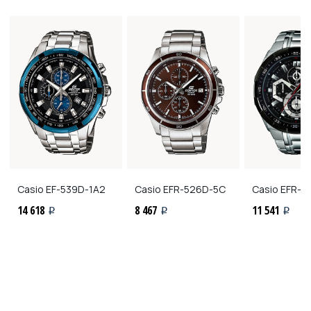
Casio
EF-539D-1A2
Casio
EFR-526D-5C
Casio
EFR-5
14 618
8 467
11 541
i
i
i