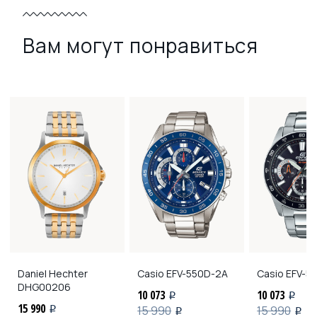
Вам могут понравиться
Daniel Hechter
Casio
EFV-550D-2A
Casio
EFV-5
DHG00206
10 073
10 073
i
i
15 990
15 990
15 990
i
i
i