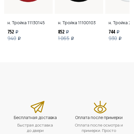
н. Тройка
11130145
н. Тройка
11100103
н. Тройка
21
752
852
744
i
i
i
940
1 065
930
i
i
i
Бесплатная доставка
Оплата после примерки
Быстрая доставка
Оплата после осмотра и
до двери
примерки. Просто