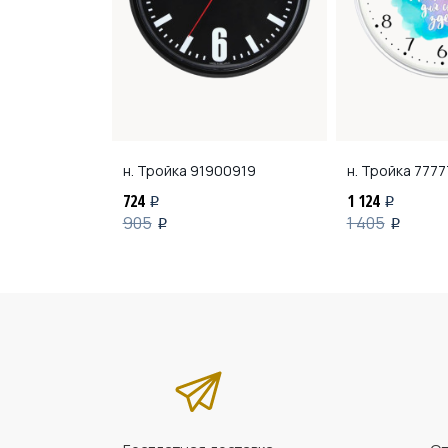
118
н. Тройка
91900919
н. Тройка
7777
724
1 124
i
i
905
1 405
i
i