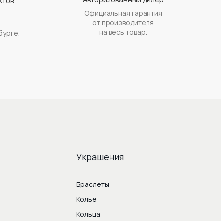
ктов
Официальная гарантия
а
от производителя
на весь товар.
бурге.
Украшения
Браслеты
Колье
Кольца