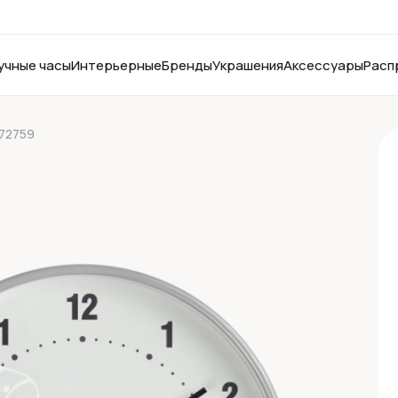
учные часы
Интерьерные
Бренды
Украшения
Аксессуары
Расп
772759