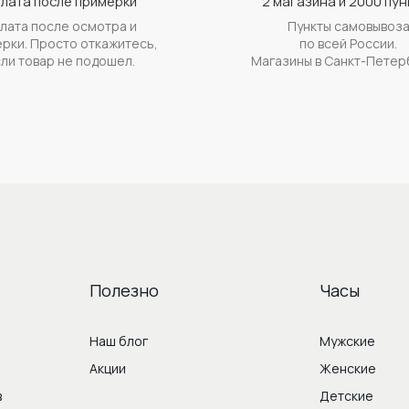
лата после примерки
2 магазина и 2000 пун
лата после осмотра и
Пункты самовывоз
рки. Просто откажитесь,
по всей России.
ли товар не подошел.
Магазины в Санкт-Петер
Полезно
Часы
Наш блог
Мужские
Акции
Женские
в
Детские