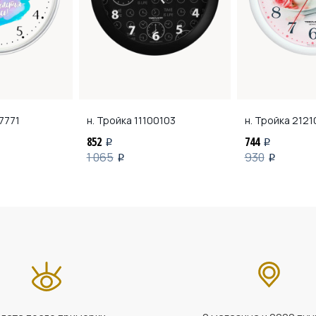
7771
н. Тройка
11100103
н. Тройка
2121
852
744
i
i
1 065
930
i
i