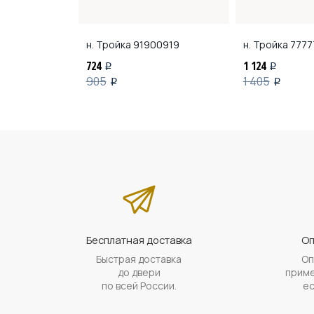
118
н. Тройка
91900919
н. Тройка
7777
724
1 124
i
i
905
1 405
i
i
Бесплатная доставка
Оп
Быстрая доставка
Оп
до двери
приме
по всей России.
ес