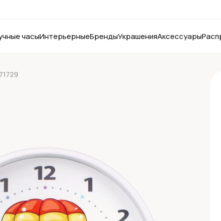
учные часы
Интерьерные
Бренды
Украшения
Аксессуары
Расп
771729