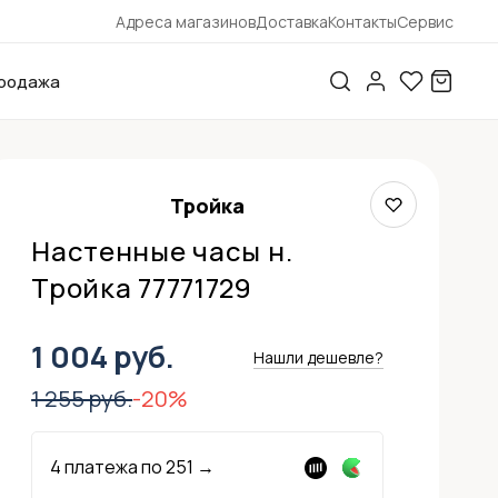
Адреса магазинов
Доставка
Контакты
Сервис
родажа
Тройка
Настенные часы н.
Тройка 77771729
1 004 руб.
Нашли дешевле?
1 255 руб.
-20%
4 платежа по
251
→