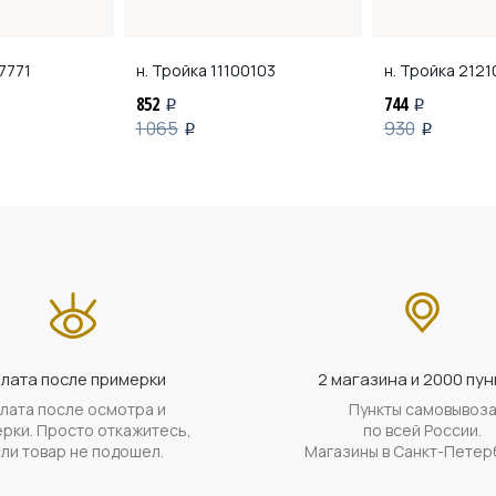
7771
н. Тройка
11100103
н. Тройка
2121
852
744
i
i
1 065
930
i
i
лата после примерки
2 магазина и 2000 пун
лата после осмотра и
Пункты самовывоз
рки. Просто откажитесь,
по всей России.
ли товар не подошел.
Магазины в Санкт-Петер