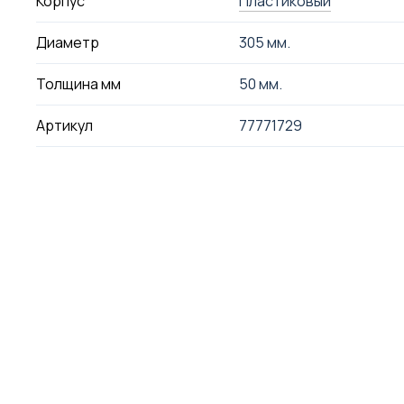
Корпус
Пластиковый
Диаметр
305 мм.
Толщина мм
50 мм.
Артикул
77771729