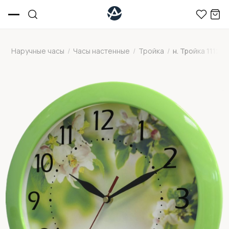
Наручные часы
/
Часы настенные
/
Тройка
/
н. Тройка 111211