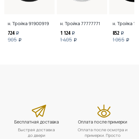
н. Тройка
91900919
н. Тройка
77777771
н. Тройка
11
724
1 124
852
i
i
i
905
1 405
1 065
i
i
i
Бесплатная доставка
Оплата после примерки
Быстрая доставка
Оплата после осмотра и
до двери
примерки. Просто