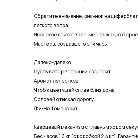
Обратите внимание, рисунок на циферблат
легкого ветра
Японское стихотворение «танка», которое
Мастера, создавшего эти часы:
Далеко-далеко
Пусть ветер весенний разносит
Аромат лепестков -
Чтоб к цветущей сливе близ дома
Соловей отыскал дорогу.
(Ки-Но Томонори)
Кварцевый механизм с плавным ходом секу
Вес часов 1,6 кг (с коробкой 2,4 кг). Гаранти