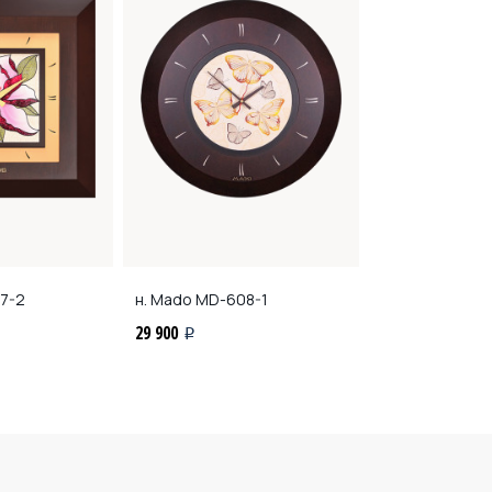
7-2
н. Mado
MD-608-1
н. Mado
MD-90
29 900
21 900
i
i