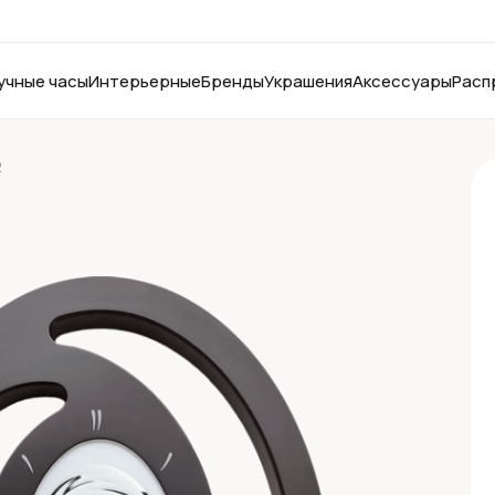
учные часы
Интерьерные
Бренды
Украшения
Аксессуары
Расп
2