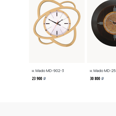
7
н. Mado
MD-902-3
н. Mado
MD-25
23 900
30 800
i
i