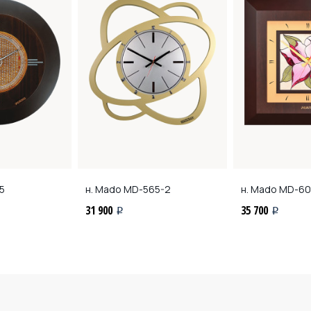
5
н. Mado
MD-565-2
н. Mado
MD-60
31 900
35 700
i
i