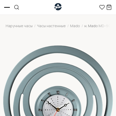
Наручные часы
/
Часы настенные
/
Mado
/
н. Mado MD-907-