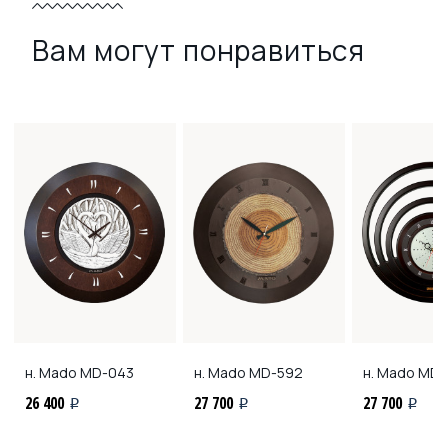
Вам могут понравиться
н. Mado
MD-043
н. Mado
MD-592
н. Mado
MD-
26 400
27 700
27 700
i
i
i