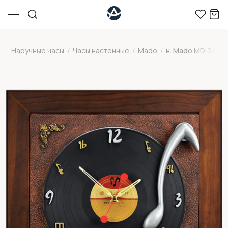
Наручные часы
/
Часы настенные
/
Mado
/
н. Mado MD-345