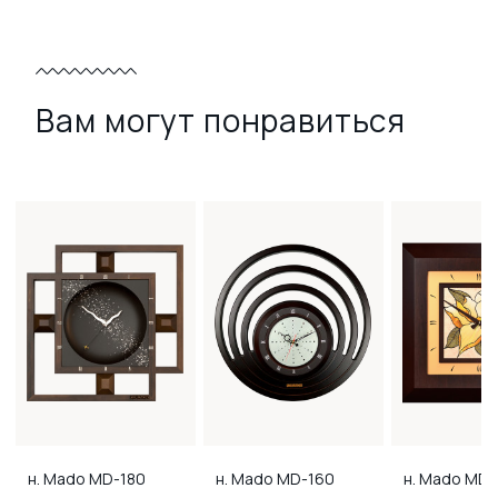
Вам могут понравиться
н. Mado
MD-180
н. Mado
MD-160
н. Mado
MD-