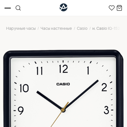
Наручные часы
/
Часы настенные
/
Casio
/
н. Casio IQ-152-1