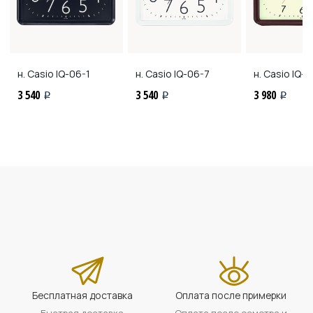
н. Casio
IQ-06-1
н. Casio
IQ-06-7
н. Casio
IQ-1
3 540
3 540
3 980
i
i
i
Бесплатная доставка
Оплата после примерки
Быстрая доставка
Оплата после осмотра и