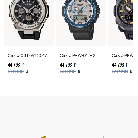
Casio
GST-W110-1A
Casio
PRW-61D-2
Casio
PRW-6
44 793
44 793
44 793
i
i
i
69 990
69 990
69 990
i
i
i