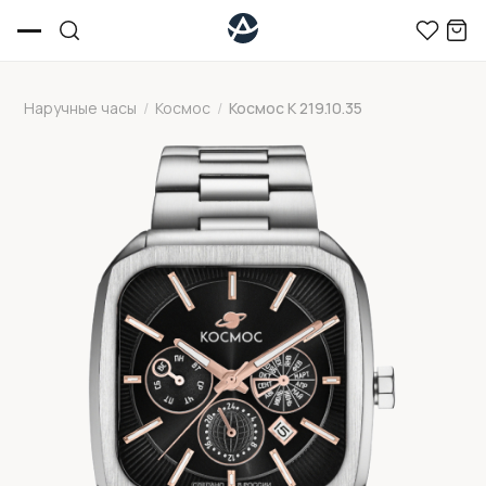
Наручные часы
/
Космос
/
Космос K 219.10.35