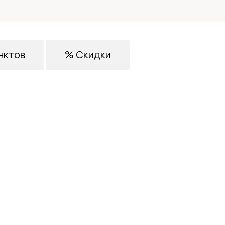
нктов
% Скидки