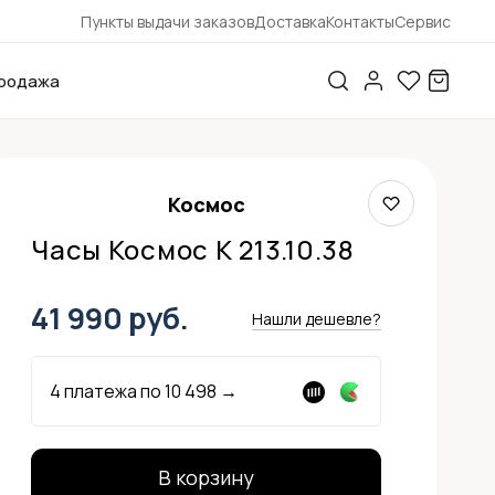
Пункты выдачи заказов
Доставка
Контакты
Сервис
родажа
Космос
Часы Космос K 213.10.38
41 990 руб.
Нашли дешевле?
4 платежа по
10 498
→
В корзину