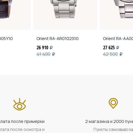
05Y10
Orient
RA-AR0102S10
Orient
RA-AA0
26 910
27 625
i
i
41 400
42 500
i
i
лата после примерки
2 магазина и 2000 пун
лата после осмотра и
Пункты самовывоз