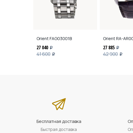
J09L00
Orient
FAG03001B
Orient
RA-AR00
27 040
27 885
i
i
41 600
42 900
i
i
Бесплатная доставка
Оп
Быстрая доставка
Оп