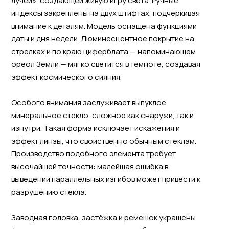
лучей», создающей живую игру света. Ручные
индексы закреплены на двух штифтах, подчёркивая
внимание к деталям. Модель оснащена функциями
даты и дня недели. Люминесцентное покрытие на
стрелках и по краю циферблата — напоминающем
ореол Земли — мягко светится в темноте, создавая
эффект космического сияния.
Особого внимания заслуживает выпуклое
минеральное стекло, сложное как снаружи, так и
изнутри. Такая форма исключает искажения и
эффект линзы, что свойственно обычным стеклам.
Производство подобного элемента требует
высочайшей точности: малейшая ошибка в
выведении параллельных изгибов может привести к
разрушению стекла.
Заводная головка, застёжка и ремешок украшены