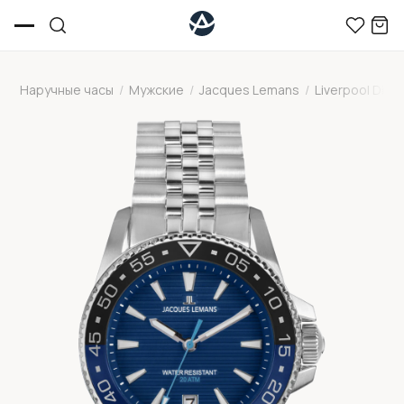
Наручные часы
/
Мужские
/
Jacques Lemans
/
Liverpool Diver