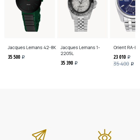
Jacques Lemans
42-8K
Jacques Lemans
1-
Orient
RA-BA
2205L
35 500
23 010
i
i
35 390
35 400
i
i