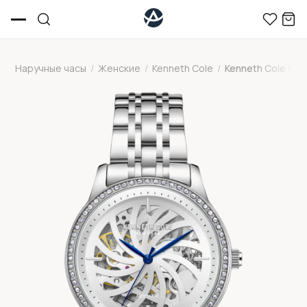
Наручные часы
/
Женские
/
Kenneth Cole
/
Kenneth Cole KC