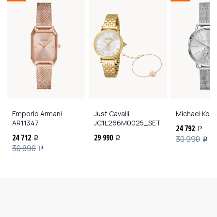
Emporio Armani
Just Cavalli
Michael Kors
AR11347
JC1L266M0025_SET
24 792
i
24 712
29 990
30 990
i
i
i
30 890
i