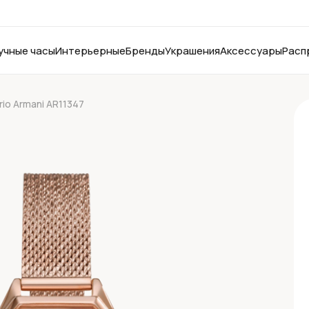
учные часы
Интерьерные
Бренды
Украшения
Аксессуары
Расп
io Armani AR11347