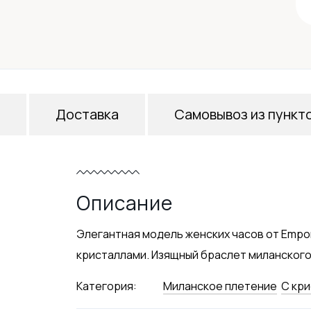
Доставка
Самовывоз из пункт
Описание
Элегантная модель женских часов от Empor
кристаллами. Изящный браслет миланского 
Категория:
Миланское плетение
С кр