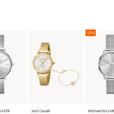
-20%
K4338
Just Cavalli
Michael Kors
M