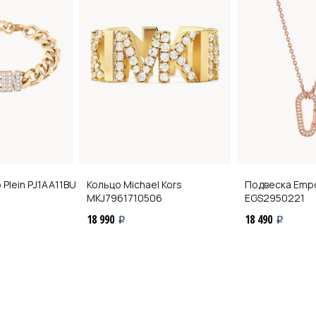
 Plein
PJ1AA11BU
Кольцо Michael Kors
Подвеска Empo
MKJ7961710506
EGS2950221
18 990
18 490
i
i