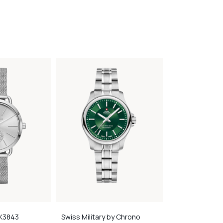
K3843
Swiss Military by Chrono
Swiss Military 