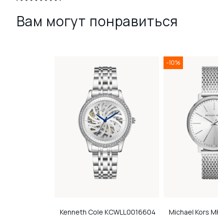
Вам могут понравиться
-10%
by Chrono
Kenneth Cole
KCWLL0016604
Michael Kors
M