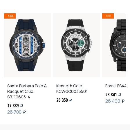
-33%
-10%
Santa Barbara Polo &
Kenneth Cole
Fossil
FS448
Racquet Club
KCWGO0035501
23 841
i
SB.1.10605-4
26 350
26 490
i
i
17 889
i
26 700
i