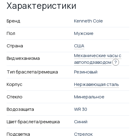
Характеристики
Бренд
Kenneth Cole
Пол
Мужские
Страна
США
Механические часы с
Вид механизма
автоподзаводом
?
Тип браслета/ремешка
Резиновый
Корпус
Нержавеющая сталь
Стекло
Минеральное
Водозащита
WR 30
Цвет браслета/ремешка
Синий
Подсветка
Стрелок