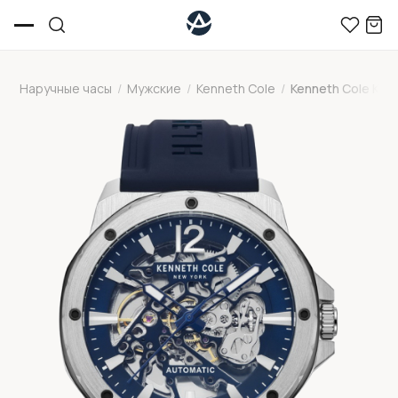
Наручные часы
/
Мужские
/
Kenneth Cole
/
Kenneth Cole KC