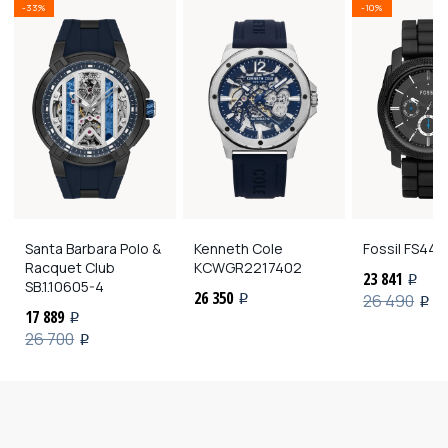
-33%
-10%
Santa Barbara Polo &
Kenneth Cole
Fossil
FS448
Racquet Club
KCWGR2217402
23 841
i
SB.1.10605-4
26 350
26 490
i
i
17 889
i
26 700
i