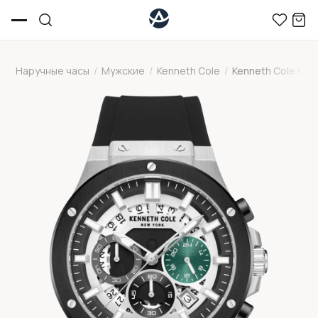
Наручные часы
/
Мужские
/
Kenneth Cole
/
Kenneth Cole K