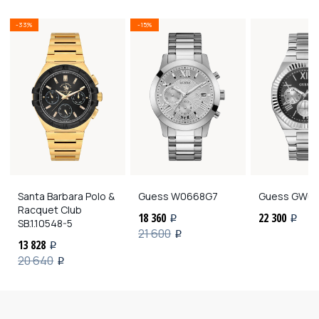
-33%
-15%
Santa Barbara Polo &
Guess
W0668G7
Guess
GW07
Racquet Club
18 360
22 300
i
i
SB.1.10548-5
21 600
i
13 828
i
20 640
i