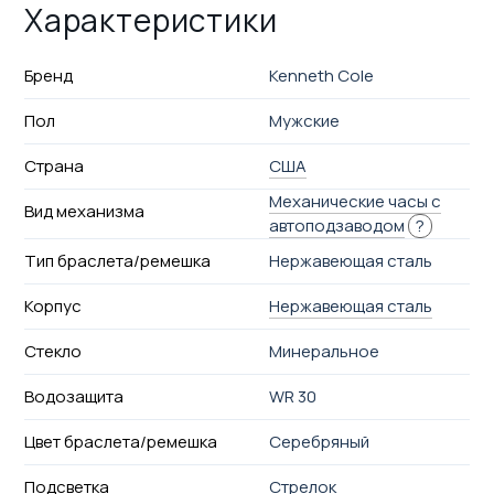
Характеристики
Бренд
Kenneth Cole
Пол
Мужские
Страна
США
Механические часы с
Вид механизма
автоподзаводом
?
Тип браслета/ремешка
Нержавеющая сталь
Корпус
Нержавеющая сталь
Стекло
Минеральное
Водозащита
WR 30
Цвет браслета/ремешка
Серебряный
Подсветка
Стрелок