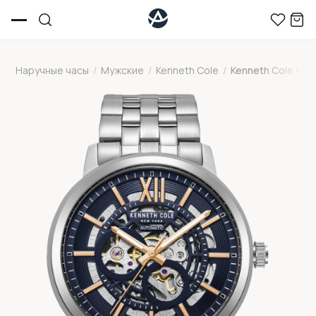
Наручные часы
/
Мужские
/
Kenneth Cole
/
Kenneth Cole KC