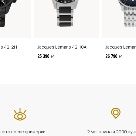
ns
42-2H
Jacques Lemans
42-10A
Jacques Lema
25 390
26 790
i
i
лата после примерки
2 магазина и 2000 пун