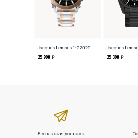
ns
1-2197J
Jacques Lemans
1-2202P
Jacques Lema
25 990
25 390
i
i
Бесплатная доставка
Оп