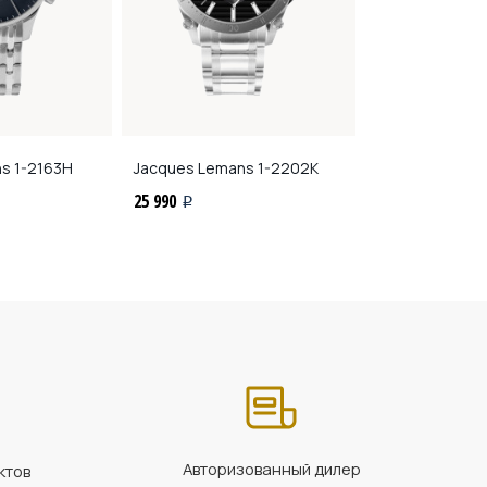
ns
1-2163H
Jacques Lemans
1-2202K
Jacques Lema
25 990
26 790
i
i
Авторизованный дилер
ктов