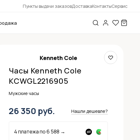
Пункты выдачи заказов
Доставка
Контакты
Сервис
родажа
Kenneth Cole
Часы Kenneth Cole
KCWGL2216905
Мужские часы
26 350 руб.
Нашли дешевле?
4 платежа по
6 588
→