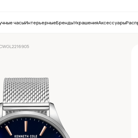
учные часы
Интерьерные
Бренды
Украшения
Аксессуары
Расп
 KCWGL2216905