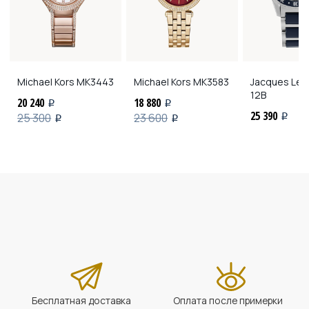
Michael Kors
MK3443
Michael Kors
MK3583
Jacques Le
12B
20 240
18 880
i
i
25 390
25 300
23 600
i
i
i
Бесплатная доставка
Оплата после примерки