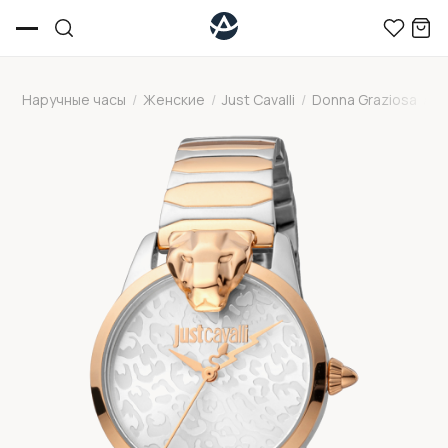
Наручные часы
/
Женские
/
Just Cavalli
/
Donna Graziosa
/
J