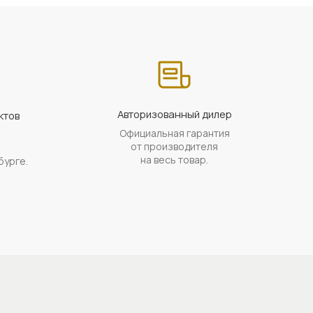
Авторизованный дилер
ктов
Официальная гарантия
а
от производителя
на весь товар.
бурге.