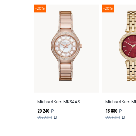
-20%
-20%
L233M0015
Michael Kors
MK3443
Michael Kors
MK
20 240
18 880
i
i
25 300
23 600
i
i