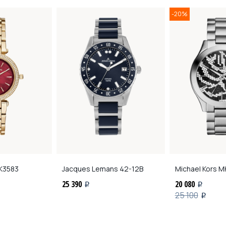
-20%
3583
Jacques Lemans
42-12B
Michael Kors
MK
25 390
20 080
i
i
25 100
i