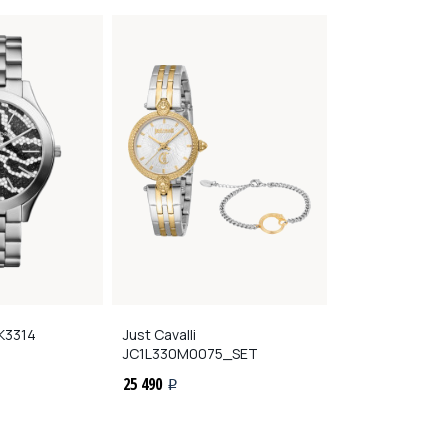
3314
Just Cavalli
Just Cavalli
JC1
JC1L330M0075_SET
24 990
i
25 490
i