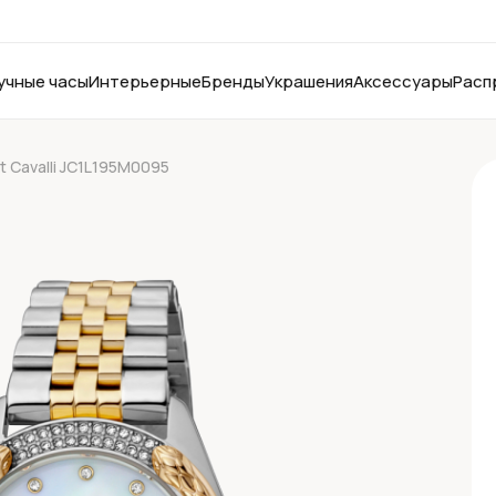
учные часы
Интерьерные
Бренды
Украшения
Аксессуары
Расп
t Cavalli JC1L195M0095