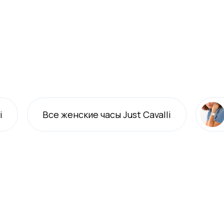
i
Все
женские
часы Just Cavalli