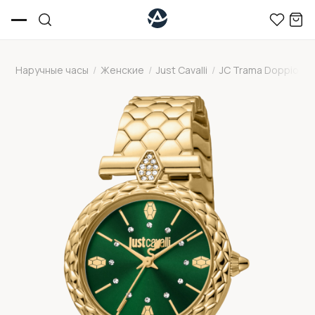
Наручные часы
/
Женские
/
Just Cavalli
/
JC Trama Doppio
/