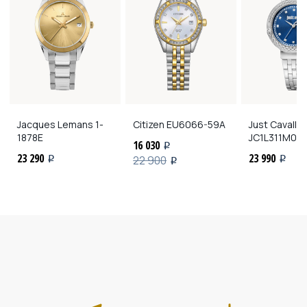
Jacques Lemans
1-
Citizen
EU6066-59A
Just Cavalli
1878E
JC1L311M00
16 030
i
23 290
23 990
22 900
i
i
i