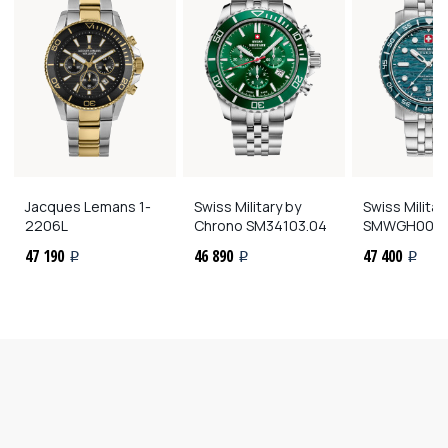
Jacques Lemans
1-
Swiss Military by
Swiss Milita
2206L
Chrono
SM34103.04
SMWGH0004
47 190
46 890
47 400
i
i
i