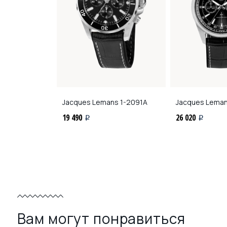
ns
1-2205L
Jacques Lemans
1-2091A
Jacques Lema
19 490
26 020
i
i
Вам могут понравиться