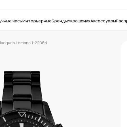
учные часы
Интерьерные
Бренды
Украшения
Аксессуары
Расп
Jacques Lemans 1-2206N