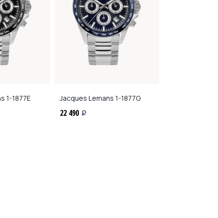
ns
1-1877E
Jacques Lemans
1-1877G
Jacques Lema
22 490
26 020
i
i