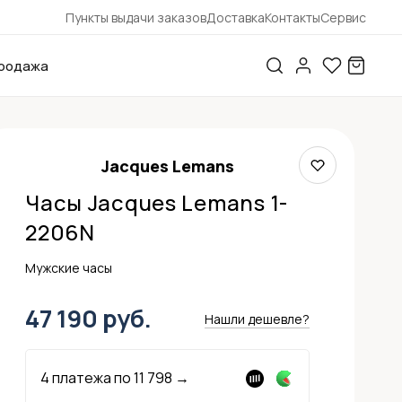
Пункты выдачи заказов
Доставка
Контакты
Сервис
родажа
Jacques Lemans
Часы Jacques Lemans 1-
2206N
Мужские часы
47 190 руб.
Нашли дешевле?
4 платежа по
11 798
→