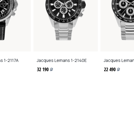
ns
1-2117A
Jacques Lemans
1-2140E
Jacques Lema
32 190
22 490
i
i