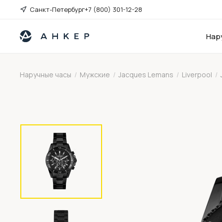
Санкт-Петербург
+7 (800) 301-12-28
Нар
Наручные часы
/
Мужские
/
Jacques Lemans
/
Liverpool
/