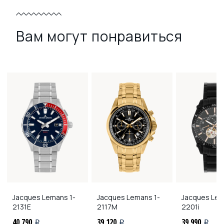
Вам могут понравиться
Jacques Lemans
1-
Jacques Lemans
1-
Jacques Le
2131E
2117M
2201i
40 790
39 120
39 990
i
i
i