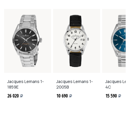
Jacques Lemans
1-
Jacques Lemans
1-
Jacques Le
1859E
2005B
4C
26 020
10 690
15 590
i
i
i