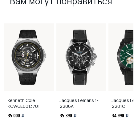
Вам могут понравиться
Kenneth Cole
Jacques Lemans
1-
Jacques Le
KCWGE0013701
2206A
2201C
35 000
35 390
34 990
i
i
i