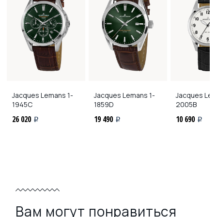
Jacques Lemans
1-
Jacques Lemans
1-
Jacques Le
1945C
1859D
2005B
26 020
19 490
10 690
i
i
i
Вам могут понравиться