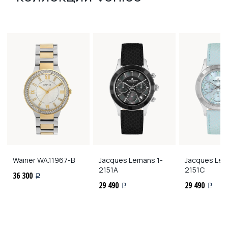
Wainer
WA.11967-B
Jacques Lemans
1-
Jacques Le
2151A
2151C
36 300
i
29 490
29 490
i
i