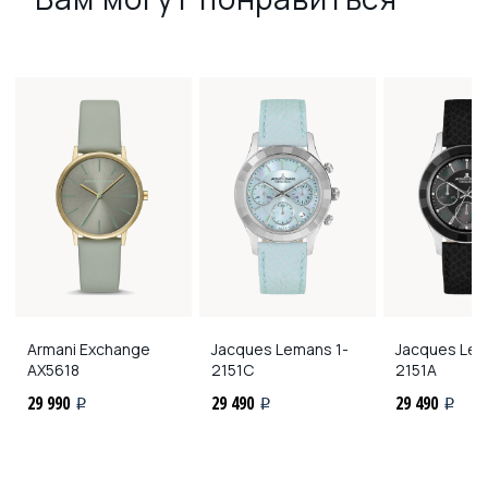
Armani Exchange
Jacques Lemans
1-
Jacques Le
AX5618
2151C
2151A
29 990
29 490
29 490
i
i
i