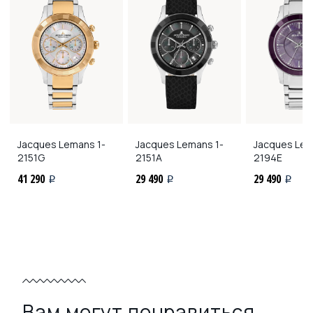
Jacques Lemans
1-
Jacques Lemans
1-
Jacques Le
2151G
2151A
2194E
41 290
29 490
29 490
i
i
i
Вам могут понравиться