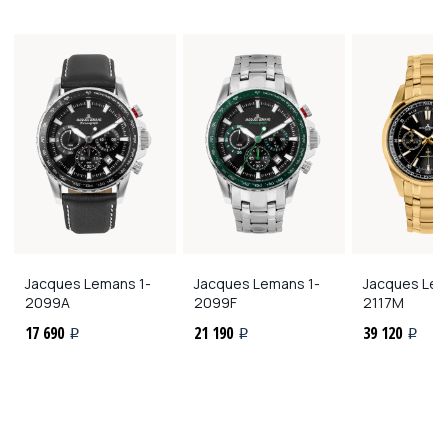
Jacques Lemans
1-
Jacques Lemans
1-
Jacques Le
2099A
2099F
2117M
17 690
21 190
39 120
i
i
i