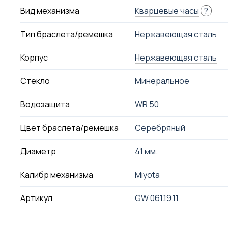
Вид механизма
Кварцевые часы
?
Тип браслета/ремешка
Нержавеющая сталь
Корпус
Нержавеющая сталь
Стекло
Минеральное
Водозащита
WR 50
Цвет браслета/ремешка
Серебряный
Диаметр
41 мм.
Калибр механизма
Miyota
Артикул
GW 061.19.11