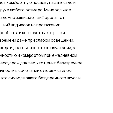
ет комфортную посадку на запястье и
 руке любого размера. Минеральное
 надёжно защищает циферблат от
шний вид часов на протяжении
ферблата и контрастные стрелки
времени даже при слабом освещении.
хода и долговечность эксплуатации, а
очностью и комфортом при ежедневном
ессуаром для тех, кто ценит безупречное
льность в сочетании с любым стилем
, это символ вашего безупречного вкуса и