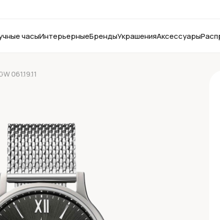
учные часы
Интерьерные
Бренды
Украшения
Аксессуары
Расп
W 061.19.11