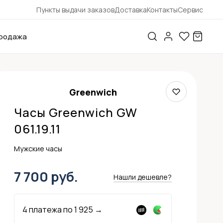
Пункты выдачи заказов
Доставка
Контакты
Сервис
родажа
Greenwich
Часы Greenwich GW
061.19.11
Мужские часы
7 700 руб.
Нашли дешевле?
4 платежа по
1 925
→