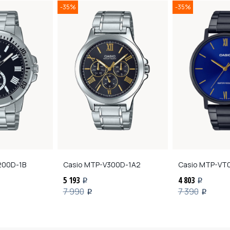
-35%
-35%
00D-1B
Casio
MTP-V300D-1A2
Casio
MTP-VT0
5 193
4 803
i
i
7 990
7 390
i
i